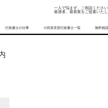
一人で悩まず、ご相談ください
最適者、最善案をご提案いたし
行政書士の仕事
小田原支部行政書士一覧
無料相
内