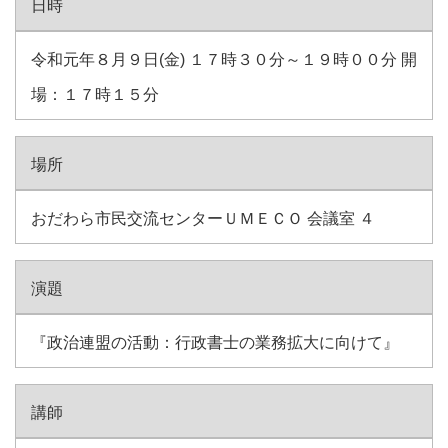
日時
令和元年８月９日(金) １７時３０分～１９時００分 開
場：１７時１５分
場所
おだわら市民交流センターＵＭＥＣＯ 会議室 ４
演題
『政治連盟の活動：行政書士の業務拡大に向けて』
講師